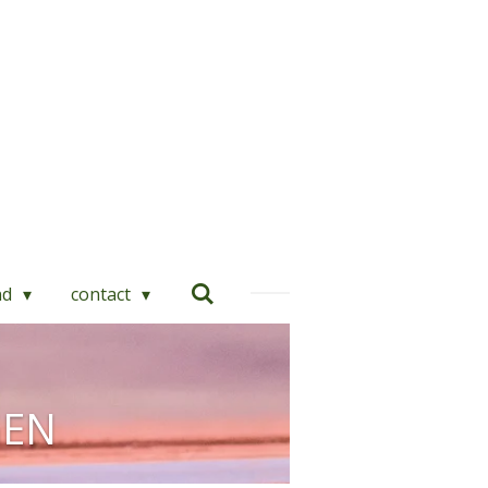
nd
contact
GEN