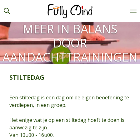
Ga
direct
naar
MEER IN BALANS
de
hoofdinhoud
DOOR
AANDACHTTRAININGEN
STILTEDAG
Een stiltedag is een dag om de eigen beoefening te
verdiepen, in een groep.
Het enige wat je op een stiltedag hoeft te doen is
aanwezig te zijn...
Van 10u00 - 16u00.